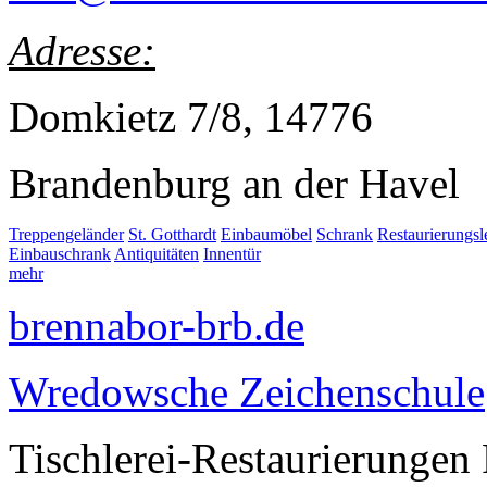
Adresse:
Domkietz 7/8, 14776
Brandenburg an der Havel
Treppengeländer
St. Gotthardt
Einbaumöbel
Schrank
Restaurierungs
Einbauschrank
Antiquitäten
Innentür
mehr
brennabor-brb.de
Wredowsche Zeichenschule
Tischlerei-Restaurierungen 