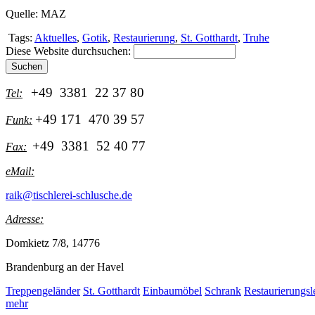
Quelle: MAZ
Tags:
Aktuelles
,
Gotik
,
Restaurierung
,
St. Gotthardt
,
Truhe
Diese Website durchsuchen:
+49 3381 22 37 80
Tel:
+49 171 470 39 57
Funk:
+49 3381 52 40 77
Fax:
eMail:
raik@tischlerei-schlusche.de
Adresse:
Domkietz 7/8, 14776
Brandenburg an der Havel
Treppengeländer
St. Gotthardt
Einbaumöbel
Schrank
Restaurierungs
mehr