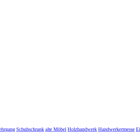
lehrgang
Schuhschrank
alte Möbel
Holzhandwerk
Handwerkermesse
E